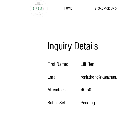
HOME
STORE PICK UP 
Inquiry Details
First Name:
Lili Ren
Email:
renlizheng@kanzhun
Attendees:
40-50
Buffet Setup:
Pending