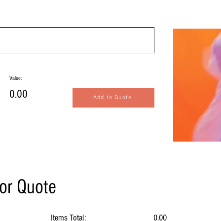
Value:
0.00
Add to Quote
for Quote
Items Total:
0.00