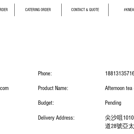
ORDER
CATERING ORDER
CONTACT & QUOTE
#KNEA
Phone:
1881313571
.com
Product Name:
Afternoon tea
Budget:
Pending
Delivery Address:
尖沙咀1010
道28號亞太